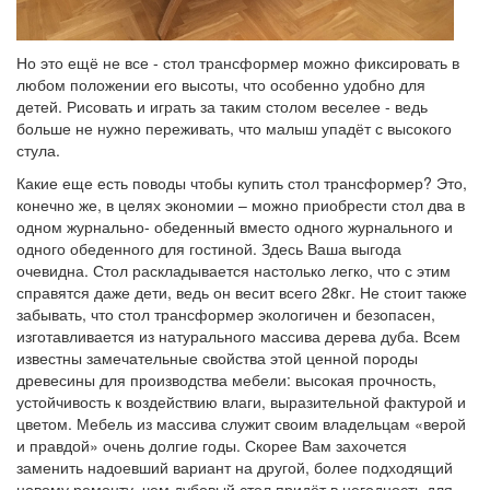
Но это ещё не все - стол трансформер можно фиксировать в
любом положении его высоты, что особенно удобно для
детей. Рисовать и играть за таким столом веселее - ведь
больше не нужно переживать, что малыш упадёт с высокого
стула.
Какие еще есть поводы чтобы купить стол трансформер? Это,
конечно же, в целях экономии – можно приобрести стол два в
одном журнально- обеденный вместо одного журнального и
одного обеденного для гостиной. Здесь Ваша выгода
очевидна. Стол раскладывается настолько легко, что с этим
справятся даже дети, ведь он весит всего 28кг. Не стоит также
забывать, что стол трансформер экологичен и безопасен,
изготавливается из натурального массива дерева дуба. Всем
известны замечательные свойства этой ценной породы
древесины для производства мебели: высокая прочность,
устойчивость к воздействию влаги, выразительной фактурой и
цветом. Мебель из массива служит своим владельцам «верой
и правдой» очень долгие годы. Скорее Вам захочется
заменить надоевший вариант на другой, более подходящий
новому ремонту, чем дубовый стол придёт в негодность для