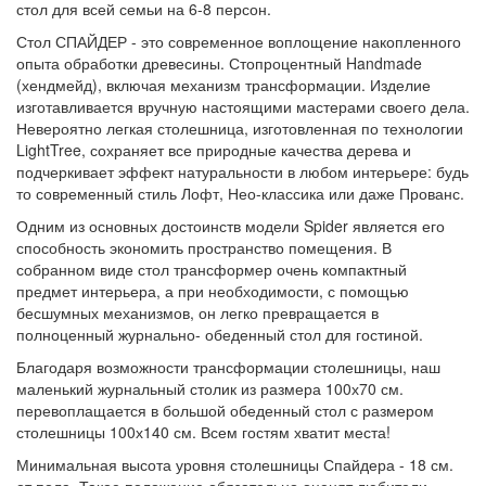
стол для всей семьи на 6-8 персон.
Стол СПАЙДЕР - это современное воплощение накопленного
опыта обработки древесины. Стопроцентный Handmade
(хендмейд), включая механизм трансформации. Изделие
изготавливается вручную настоящими мастерами своего дела.
Невероятно легкая столешница, изготовленная по технологии
LightTree, сохраняет все природные качества дерева и
подчеркивает эффект натуральности в любом интерьере: будь
то современный стиль Лофт, Нео-классика или даже Прованс.
Одним из основных достоинств модели Spider является его
способность экономить пространство помещения. В
собранном виде стол трансформер очень компактный
предмет интерьера, а при необходимости, с помощью
бесшумных механизмов, он легко превращается в
полноценный журнально- обеденный стол для гостиной.
Благодаря возможности трансформации столешницы, наш
маленький журнальный столик из размера 100х70 см.
перевоплащается в большой обеденный стол с размером
столешницы 100х140 см. Всем гостям хватит места!
Минимальная высота уровня столешницы Спайдера - 18 см.
от пола. Такое положение обязательно оценят любители